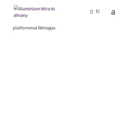
Kezdőlap
/
Tűzoltóság-katasztrófavédelem
/
Gurulókonténer szériamodell
/ gurulókonténer 2
platformmal félmagas
GURULÓKONTÉNER 2
PLATFORMMAL
FÉLMAGAS
hossz: 1200 mm
szélesség: 800 mm