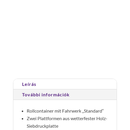
anyag: alumínium
gurulókonténer
2
platformmal
félmagas
Cikkszám:
120002
Kategória:
Gurulókonténer
mennyiség
szériamodell
Leírás
További információk
Rollcontainer mit Fahrwerk „Standard“
Zwei Plattformen aus wetterfester Holz-
Siebdruckplatte