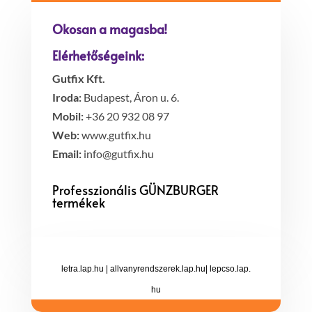
Okosan a magasba!
Elérhetőségeink:
Gutfix Kft.
Iroda:
Budapest, Áron u. 6.
Mobil:
+36 20 932 08 97
Web:
www.gutfix.hu
Email:
info@gutfix.hu
Professzionális GÜNZBURGER
termékek
letra.lap.hu
|
allvanyrendszerek.lap.hu
|
lepcso.lap.
hu