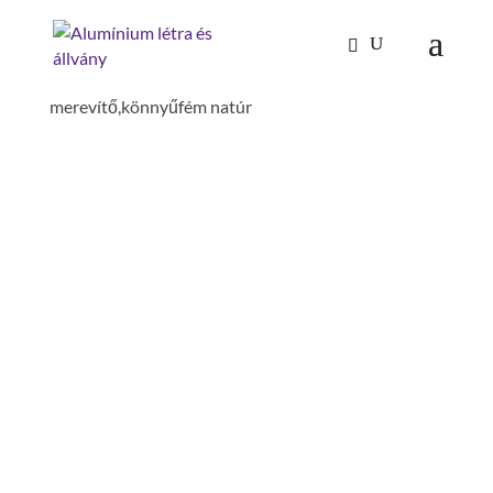
Kezdőlap
/
Mászástechnika
/
Hágcsólétrák,
aknalétrák
/
Hátvédő
/ hátvédő
merevítő,könnyűfém natúr
HÁTVÉDŐ
MEREVÍTŐ,KÖNNYŰFÉM
NATÚR
hossz: 3000 mm
szerelés szükséges: szerszámmal
szerelendő
anyag: alumínium
megfelelő: hágcsólétrák