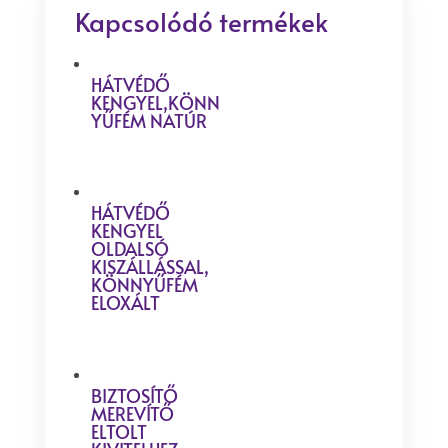
Kapcsolódó termékek
HÁTVÉDŐ
KENGYEL,KÖNN
YŰFÉM NATÚR
HÁTVÉDŐ
KENGYEL
OLDALSÓ
KISZÁLLÁSSAL,
KÖNNYŰFÉM
ELOXÁLT
BIZTOSÍTŐ
MEREVÍTŐ
ELTOLT