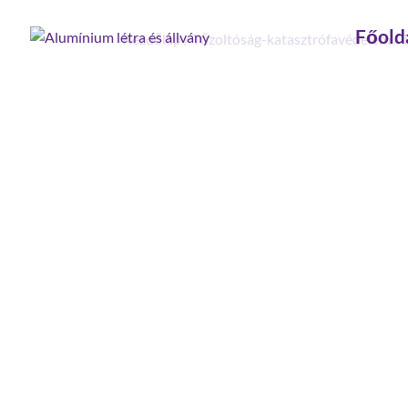
Főold
Kezdőlap
/
Tűzoltóság-katasztrófavédelem
/