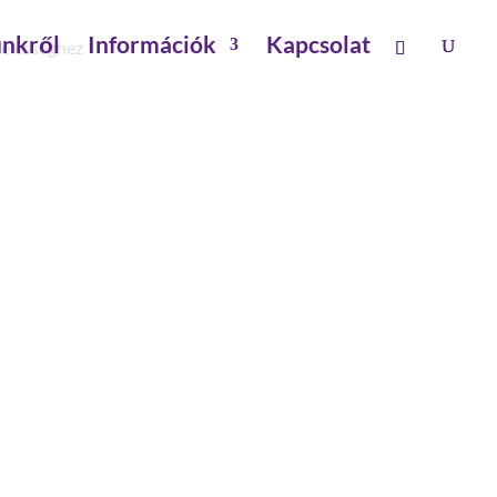
nkről
Információk
Kapcsolat
zélességhez
 600 MM
atrészek