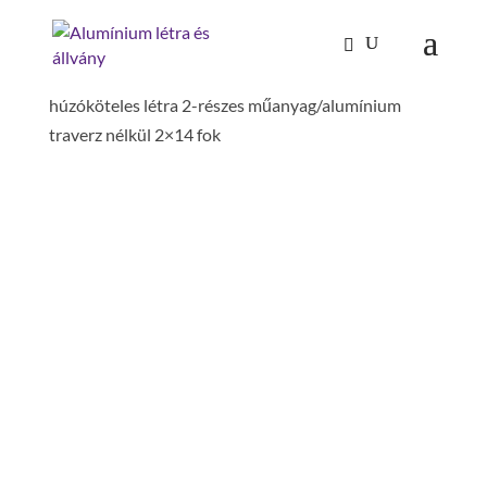
Kezdőlap
/
Mászástechnika
/
Létrafokos,
lépcsőfokos létrák
/
Tolólétrák, húzóköteles létrák
/
húzóköteles létra 2-részes műanyag/alumínium
traverz nélkül 2×14 fok
HÚZÓKÖTELES LÉTRA 2-
RÉSZES
MŰANYAG/ALUMÍNIUM
TRAVERZ NÉLKÜL 2×14
FOK
hossz kitolva: 7.3 m
hossz betolva: 4.2 m