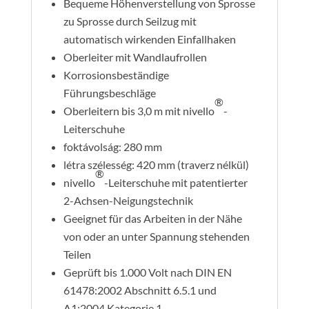
Bequeme Höhenverstellung von Sprosse
zu Sprosse durch Seilzug mit
automatisch wirkenden Einfallhaken
Oberleiter mit Wandlaufrollen
Korrosionsbeständige
Führungsbeschläge
®
Oberleitern bis 3,0 m mit nivello
-
Leiterschuhe
foktávolság: 280 mm
létra szélesség: 420 mm (traverz nélkül)
®
nivello
-Leiterschuhe mit patentierter
2-Achsen-Neigungstechnik
Geeignet für das Arbeiten in der Nähe
von oder an unter Spannung stehenden
Teilen
Geprüft bis 1.000 Volt nach DIN EN
61478:2002 Abschnitt 6.5.1 und
A1:2004 Kategorie 1