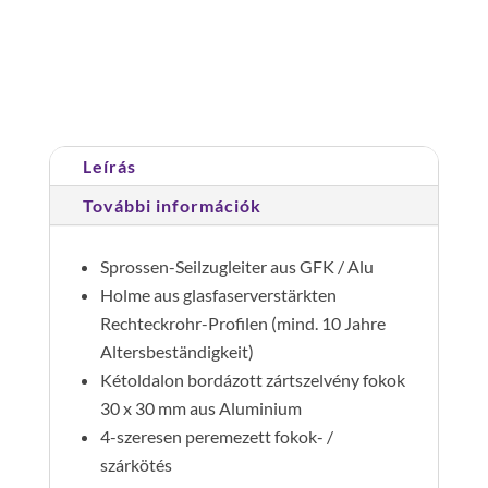
részes
Cikkszám:
035214
Kategória:
Tolólétrák,
műanyag/alumínium
húzóköteles létrák
traverz
nélkül
2x14
Leírás
fok
mennyiség
További információk
Sprossen-Seilzugleiter aus GFK / Alu
Holme aus glasfaserverstärkten
Rechteckrohr-Profilen (mind. 10 Jahre
Altersbeständigkeit)
Kétoldalon bordázott zártszelvény fokok
30 x 30 mm aus Aluminium
4-szeresen peremezett fokok- /
szárkötés