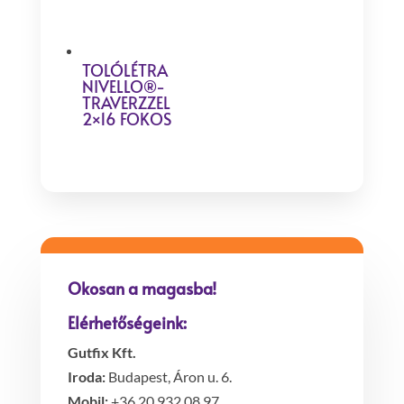
TOLÓLÉTRA
NIVELLO®-
TRAVERZZEL
2×16 FOKOS
Okosan a magasba!
Elérhetőségeink:
Gutfix Kft.
Iroda:
Budapest, Áron u. 6.
Mobil:
+36 20 932 08 97