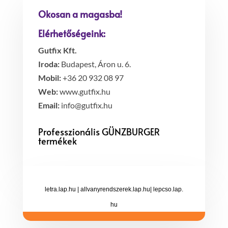
Okosan a magasba!
Elérhetőségeink:
Gutfix Kft.
Iroda:
Budapest, Áron u. 6.
Mobil:
+36 20 932 08 97
Web:
www.gutfix.hu
Email:
info@gutfix.hu
Professzionális GÜNZBURGER
termékek
letra.lap.hu
|
allvanyrendszerek.lap.hu
|
lepcso.lap.
hu