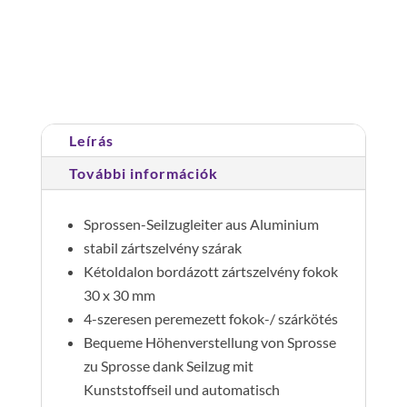
részes
Cikkszám:
021314
Kategória:
Tolólétrák,
nivello®-
húzóköteles létrák
traverzzel
2x14
fok
Leírás
mennyiség
További információk
Sprossen-Seilzugleiter aus Aluminium
stabil zártszelvény szárak
Kétoldalon bordázott zártszelvény fokok
30 x 30 mm
4-szeresen peremezett fokok-/ szárkötés
Bequeme Höhenverstellung von Sprosse
zu Sprosse dank Seilzug mit
Kunststoffseil und automatisch