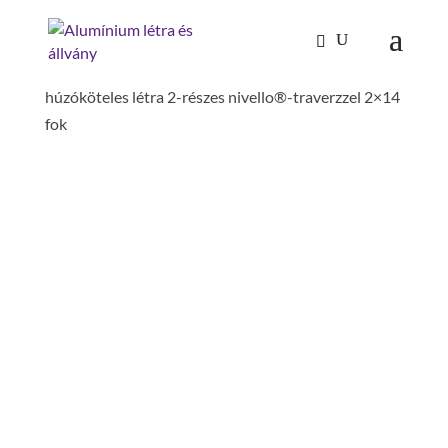
Kezdőlap
/
Mászástechnika
/
Létrafokos,
lépcsőfokos létrák
/
Tolólétrák, húzóköteles létrák
/
húzóköteles létra 2-részes nivello®-traverzzel 2×14
fok
HÚZÓKÖTELES LÉTRA 2-
RÉSZES NIVELLO®-
TRAVERZZEL 2×14 FOK
hossz kitolva: 7.22 m
hossz betolva: 4.18 m
szár magasság: 73 mm
traverzszélesség: 1.2 m