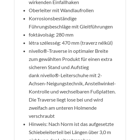
wirkenden Einfallhaken
Oberleiter mit Wandlaufrollen
Korrosionsbeständige
Führungsbeschläge mit Gleitführungen
foktávolság: 280 mm
létra szélesség: 470 mm (traverz nélkül)
nivello®-Traverse in optimaler Breite
zum gewählten Produkt für einen extra
sicheren Stand und Aufstieg
dank nivello®-Leiterschuhe mit 2-
Achsen-Neigungstechnik, Anstellwinkel-
Kontrolle und wechselbaren Fußplatten.
Die Traverse liegt lose bei und wird
zweifach am unteren Holmende
verschraubt
Hinweis: Nach Norm ist das aufgesetzte
Schiebeleiterteil bei Längen über 3,0 m