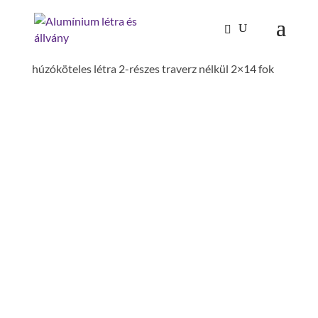
Kezdőlap
/
Mászástechnika
/
Létrafokos,
lépcsőfokos létrák
/
Tolólétrák, húzóköteles létrák
/
húzóköteles létra 2-részes traverz nélkül 2×14 fok