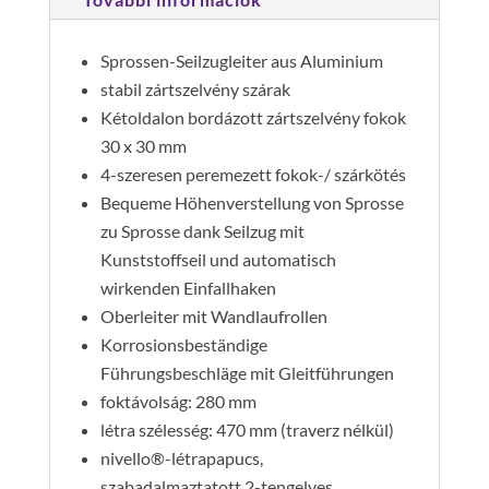
Sprossen-Seilzugleiter aus Aluminium
stabil zártszelvény szárak
Kétoldalon bordázott zártszelvény fokok
30 x 30 mm
4-szeresen peremezett fokok-/ szárkötés
Bequeme Höhenverstellung von Sprosse
zu Sprosse dank Seilzug mit
Kunststoffseil und automatisch
wirkenden Einfallhaken
Oberleiter mit Wandlaufrollen
Korrosionsbeständige
Führungsbeschläge mit Gleitführungen
foktávolság: 280 mm
létra szélesség: 470 mm (traverz nélkül)
nivello®-létrapapucs,
szabadalmaztatott 2-tengelyes