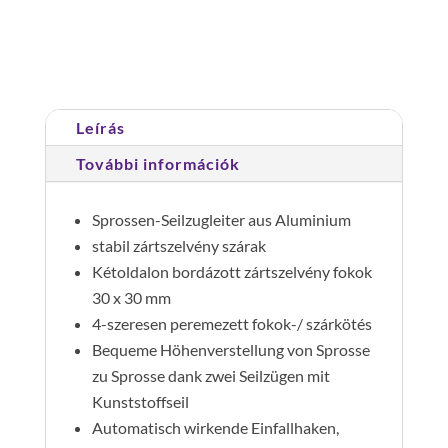
Cikkszám:
022414
Kategória:
Tolólétrák,
3x14
húzóköteles létrák
fokos
mennyiség
Leírás
További információk
Sprossen-Seilzugleiter aus Aluminium
stabil zártszelvény szárak
Kétoldalon bordázott zártszelvény fokok
30 x 30 mm
4-szeresen peremezett fokok-/ szárkötés
Bequeme Höhenverstellung von Sprosse
zu Sprosse dank zwei Seilzügen mit
Kunststoffseil
Automatisch wirkende Einfallhaken,