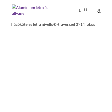
Kezdőlap
/
Mászástechnika
/
Létrafokos,
lépcsőfokos létrák
/
Tolólétrák, húzóköteles létrák
/
húzóköteles létra nivello®-traverzzel 3×14 fokos
HÚZÓKÖTELES LÉTRA
NIVELLO®-TRAVERZZEL
3×14 FOKOS
hossz kitolva: 9.7 m
hossz betolva: 4.1 m
szár magasság: 98 mm
traverzszélesség: 1.2 m
építésmód: támasztó,3-részes