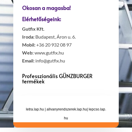
Okosan a magasba!
Elérhetőségeink:
Gutfix Kft.
Iroda:
Budapest, Áron u. 6.
Mobil:
+36 20 932 08 97
Web:
www.gutfix.hu
Email:
info@gutfix.hu
Professzionális GÜNZBURGER
termékek
letra.lap.hu
|
allvanyrendszerek.lap.hu
|
lepcso.lap.
hu