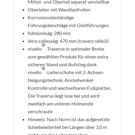
Mittel- und Oberteil separat verstellbar
Oberleiter mit Wandlaufrollen
Korrosionsbeständige
Führungsbeschläge mit Gleitführungen
foktávolság: 280 mm
létra szélesség: 470 mm (traverz nélkül)
®
nivello
-Traverse in optimaler Breite
zum gewählten Produkt für einen extra
sicheren Stand und Aufstieg dank
®
nivello
-Leiterschuhe mit 2-Achsen-
Neigungstechnik, Anstellwinkel-
Kontrolle und wechselbaren Fußplatten.
Die Traverse liegt lose bei und wird
zweifach am unteren Holmende
verschraubt
Hinweis: Nach Norm ist das aufgesetzte
Schiebeleiterteil bei Längen über 3,0 m
nicht von der Leiter trennbar