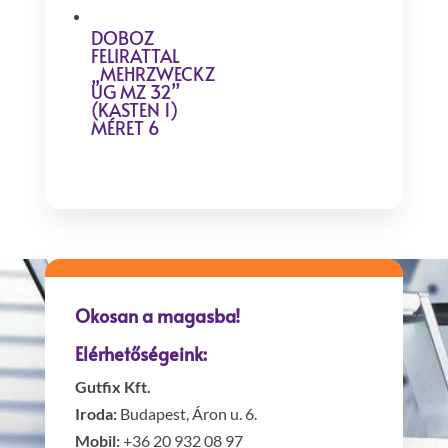
DOBOZ
FELIRATTAL
„MEHRZWECKZ
UG MZ 32”
(KASTEN 1)
MÉRET 6
Okosan a magasba!
Elérhetőségeink:
Gutfix Kft.
Iroda:
Budapest, Áron u. 6.
Mobil:
+36 20 932 08 97