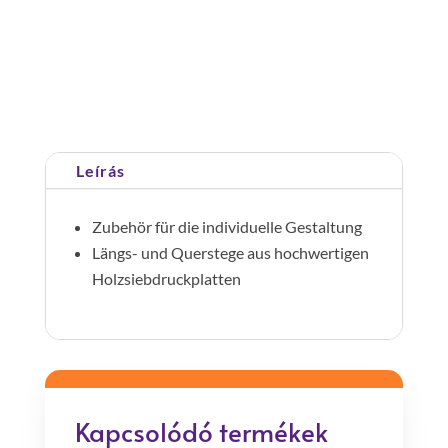
elválasztó
raszter
nélkül
Cikkszám:
114527
Kategória:
Doboz üres
fedős
dobozhoz
,
Leírás
méret
4
Zubehör für die individuelle Gestaltung
mennyiség
Längs- und Querstege aus hochwertigen
Holzsiebdruckplatten
Kapcsolódó termékek