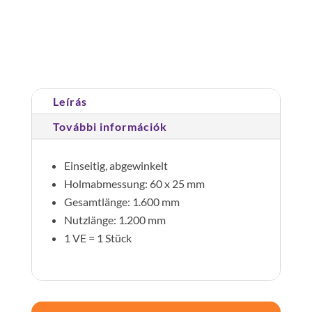
Cikkszám:
061049
Kategória:
Be-és kiszállás segítők
Leírás
További információk
Einseitig, abgewinkelt
Holmabmessung: 60 x 25 mm
Gesamtlänge: 1.600 mm
Nutzlänge: 1.200 mm
1 VE = 1 Stück