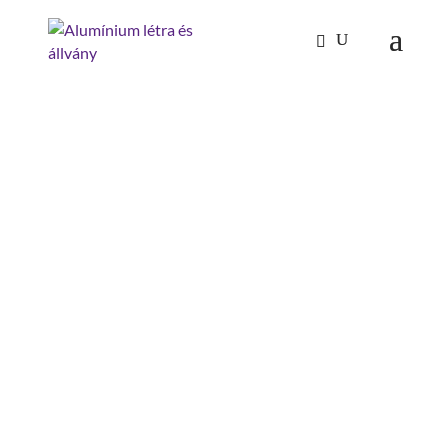
Kezdőlap
/
Mászástechnika
/
Hágcsólétrák,
aknalétrák
/
Be-és kiszállás segítők
/ kiszállókorlát
KISZÁLLÓKORLÁT
megfelelő: hágcsólétrák
hossz: 1600 mm
szerelés szükséges: szerszámmal
szerelendő
anyag: alumínium eloxált
kiszállókorlát
mennyiség