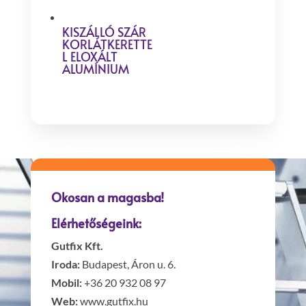
KISZÁLLÓ SZÁR
KORLÁTKERETTE
L ELOXÁLT
ALUMÍNIUM
Okosan a magasba!
Elérhetőségeink:
Gutfix Kft.
Iroda:
Budapest, Áron u. 6.
Mobil:
+36 20 932 08 97
Web:
www.gutfix.hu