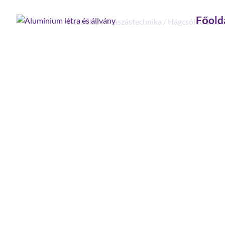
Főold
Kezdőlap
/
Mászástechnika
/
Hágcsólétrák, ak