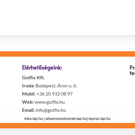
Elérhetőségeink:
P
t
Gutfix Kft.
Iroda:
Budapest, Áron u. 6.
Mobil:
+36 20 932 08 97
Web:
www.gutfix.hu
Email:
info@gutfix.hu
letra.lap.hu
|
allvanyrendszerek.lap.hu
|
lepcso.lap.hu