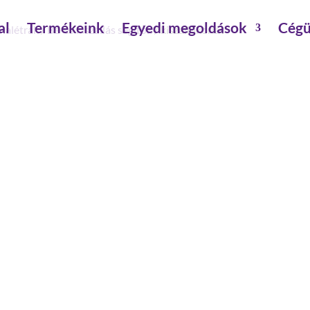
al
Termékeink
Egyedi megoldások
Cégü
nalétrák
/
Be-és kiszállás segítők
/ kiszállókorlát
KISZÁLLÓKORLÁT
megfelelő: hágcsólétrák
hossz: 1600 mm
szerelés szükséges: szerszámmal szerelendő
anyag: alumínium
kiszállókorlát
mennyiség
Cikkszám:
062049
Kategória:
Be-és kiszállás se