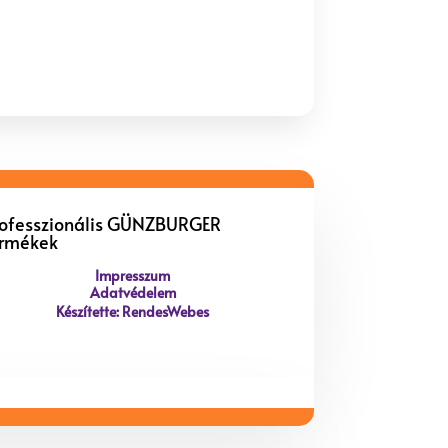
rofesszionális GÜNZBURGER
ermékek
Impresszum
Adatvédelem
Készítette: RendesWebes