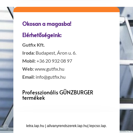
Okosan a magasba!
Elérhetőségeink:
Gutfix Kft.
Iroda:
Budapest, Áron u. 6.
Mobil:
+36 20 932 08 97
Web:
www.gutfix.hu
Email:
info@gutfix.hu
Professzionális GÜNZBURGER
termékek
letra.lap.hu
|
allvanyrendszerek.lap.hu
|
lepcso.lap.