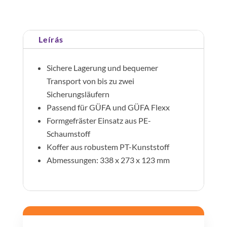
hez
mennyiség
Leírás
Sichere Lagerung und bequemer
Transport von bis zu zwei
Sicherungsläufern
Passend für GÜFA und GÜFA Flexx
Formgefräster Einsatz aus PE-
Schaumstoff
Koffer aus robustem PT-Kunststoff
Abmessungen: 338 x 273 x 123 mm