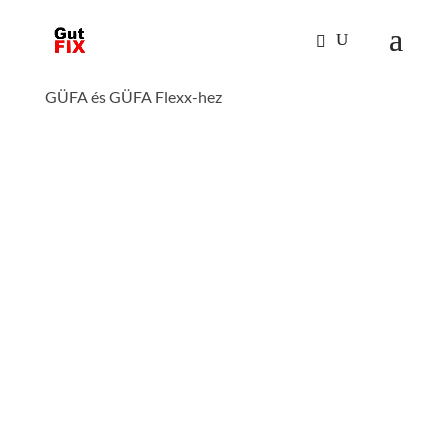
Kezdőlap
/
Mászástechnika
/
Hágcsólétrák,
aknalétrák
/
személyes védőfelszerelés
/ Koffer
GÜFA és GÜFA Flexx-hez