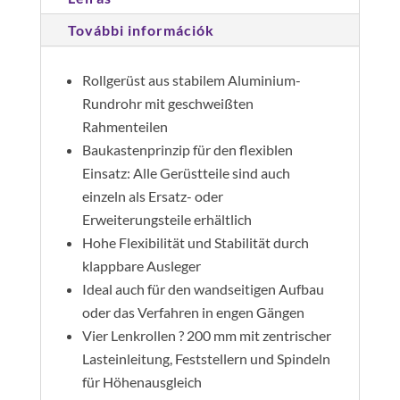
1,80x0,75
m
További információk
4
db
Rollgerüst aus stabilem Aluminium-
kitámasztó
Rundrohr mit geschweißten
mennyiség
Rahmenteilen
Baukastenprinzip für den flexiblen
Einsatz: Alle Gerüstteile sind auch
einzeln als Ersatz- oder
Erweiterungsteile erhältlich
Hohe Flexibilität und Stabilität durch
klappbare Ausleger
Ideal auch für den wandseitigen Aufbau
oder das Verfahren in engen Gängen
Vier Lenkrollen ? 200 mm mit zentrischer
Lasteinleitung, Feststellern und Spindeln
für Höhenausgleich