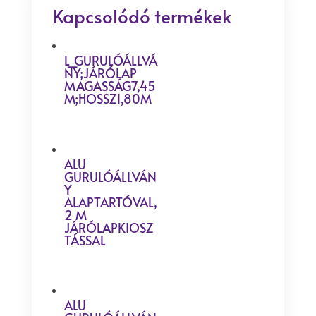
Kapcsolódó termékek
L_GURULÓÁLLVÁ
NY;JÁRÓLAP
MAGASSÁG7,45
M;HOSSZ1,80M
ALU
GURULÓÁLLVÁN
Y
ALAPTARTÓVAL,
2 M
JÁRÓLAPKIOSZ
TÁSSAL
ALU