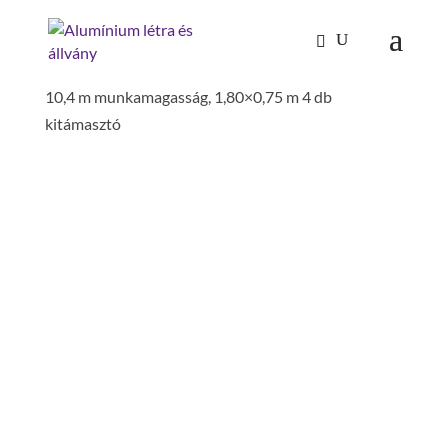
Kezdőlap
/
Mászástechnika
/
Gurulóállványok
/
könnyűfém gurulóállvány állítható kitámasztóval
10,4 m munkamagasság, 1,80×0,75 m 4 db
kitámasztó