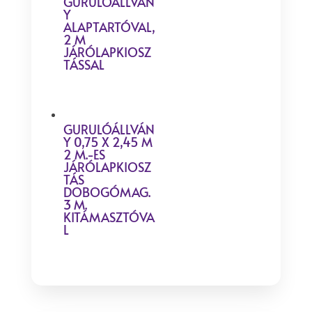
GURULÓÁLLVÁN
Y
ALAPTARTÓVAL,
2 M
JÁRÓLAPKIOSZ
TÁSSAL
GURULÓÁLLVÁN
Y 0,75 X 2,45 M
2 M.-ES
JÁRÓLAPKIOSZ
TÁS
DOBOGÓMAG.
3 M.
KITÁMASZTÓVA
L