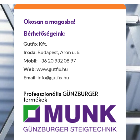
Okosan a magasba!
Elérhetőségeink:
Gutfix Kft.
Iroda:
Budapest, Áron u. 6.
Mobil:
+36 20 932 08 97
Web:
www.gutfix.hu
Email:
info@gutfix.hu
Professzionális GÜNZBURGER
termékek