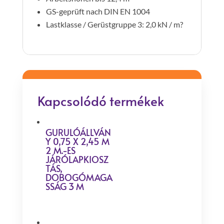
GS-geprüft nach DIN EN 1004
Lastklasse / Gerüstgruppe 3: 2,0 kN / m?
Kapcsolódó termékek
GURULÓÁLLVÁN
Y 0,75 X 2,45 M
2 M.-ES
JÁRÓLAPKIOSZ
TÁS,
DOBOGÓMAGA
SSÁG 3 M