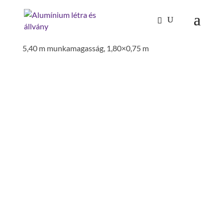
Kezdőlap
/
Mászástechnika
/
Gurulóállványok
/
könnyűfém gurulóállvány állítható kitámasztóval
5,40 m munkamagasság, 1,80×0,75 m