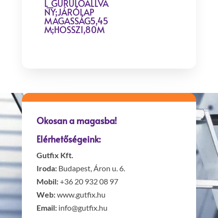
L_GURULÓÁLLVÁ
NY;JÁRÓLAP
MAGASSÁG5,45
M;HOSSZ1,80M
Okosan a magasba!
Elérhetőségeink:
Gutfix Kft.
Iroda:
Budapest, Áron u. 6.
Mobil:
+36 20 932 08 97
Web:
www.gutfix.hu
Email:
info@gutfix.hu