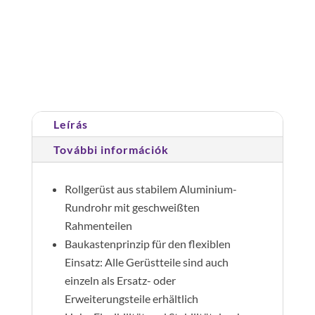
gurulóállvány
állítható
kitámasztóval
Cikkszám:
177335
Kategória:
Gurulóállványok
5,40
m
munkamagasság,
Leírás
1,80x0,75
m
További információk
mennyiség
Rollgerüst aus stabilem Aluminium-
Rundrohr mit geschweißten
Rahmenteilen
Baukastenprinzip für den flexiblen
Einsatz: Alle Gerüstteile sind auch
einzeln als Ersatz- oder
Erweiterungsteile erhältlich