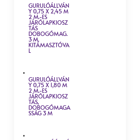
GURULÓÁLLVÁN
Y 0,75 X 2,45 M
2 M.-ES
JÁRÓLAPKIOSZ
TÁS
DOBOGÓMAG.
3 M.
KITÁMASZTÓVA
L
GURULÓÁLLVÁN
Y 0,75 X 1,80 M
2 M.-ES
JÁRÓLAPKIOSZ
TÁS,
DOBOGÓMAGA
SSÁG 3 M