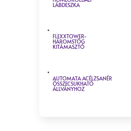
LÁBDESZKA
FLEXXTOWER-
HÁROMSTÖG
KITÁMASZTÓ
AUTOMATA ACÉLZSANÉR
ÖSSZECSUKHATÓ
ÁLLVÁNYHOZ