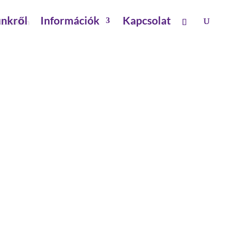
nkről
Információk
Kapcsolat
sz 3,00 m
VÁNYHOSSZ 3,00 M
ető