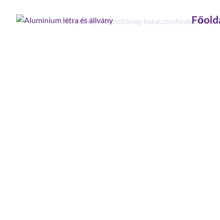
Főold
Kezdőlap
/
Tűzoltóság-katasztrófavédelem
/