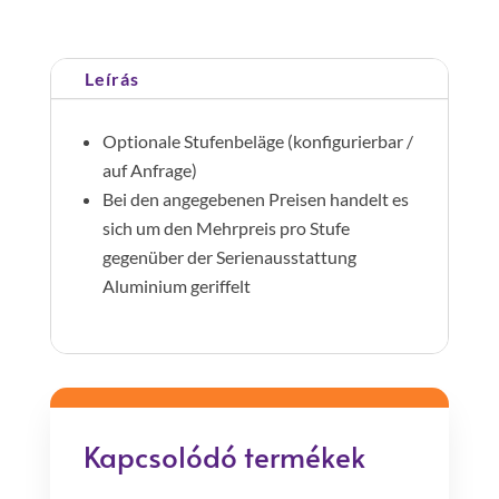
800
mm
Leírás
mennyiség
Optionale Stufenbeläge (konfigurierbar /
auf Anfrage)
Bei den angegebenen Preisen handelt es
sich um den Mehrpreis pro Stufe
gegenüber der Serienausstattung
Aluminium geriffelt
Kapcsolódó termékek