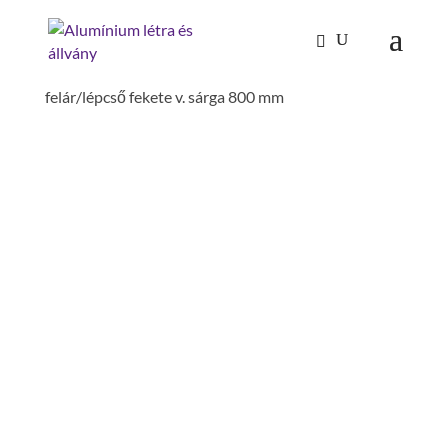
Kezdőlap
/
Tűzoltóság-katasztrófavédelem
/
Tartozékok és alkatrészek
/ Korundbevonat R13-
felár/lépcső fekete v. sárga 800 mm