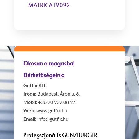
MATRICA 19092
Okosan a magasba!
Elérhetőségeink:
Gutfix Kft.
Iroda:
Budapest, Áron u. 6.
Mobil:
+36 20 932 08 97
Web:
www.gutfix.hu
Email:
info@gutfix.hu
Professzionális GÜNZBURGER