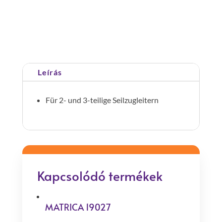
Cikkszám:
019686
Kategória:
Létra
tartozékok/alkatrészek
Leírás
Für 2- und 3-teilige Seilzugleitern
Kapcsolódó termékek
MATRICA 19027