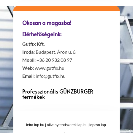
Okosan a magasba!
Elérhetőségeink:
Gutfix Kft.
Iroda:
Budapest, Áron u. 6.
Mobil:
+36 20 932 08 97
Web:
www.gutfix.hu
Email:
info@gutfix.hu
Professzionális GÜNZBURGER
termékek
letra.lap.hu
|
allvanyrendszerek.lap.hu
|
lepcso.lap.