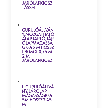
JÁRÓLAPKIOSZ
TÁSSAL
GURULÓÁLLVÁN
Y,MOZGATHATÓ
ALAPTARTÓ,JÁR
ÓLAPMAGASSÁ
G 8,45 M HOSSZ
1,80M X 0,75 M
2 M
JÁRÓLAPKIOSZ
T
L_GURULÓÁLLVÁ
NY;JÁRÓLAP
MAGASSÁG10,4
5M;HOSSZ2,45
M