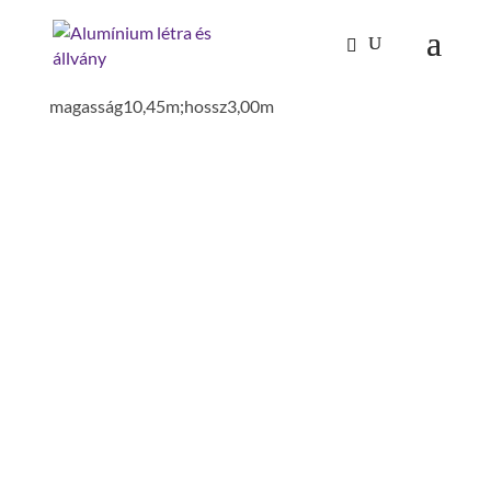
Kezdőlap
/
Mászástechnika
/
Gurulóállványok
/
L_gurulóállvány;járólap
magasság10,45m;hossz3,00m