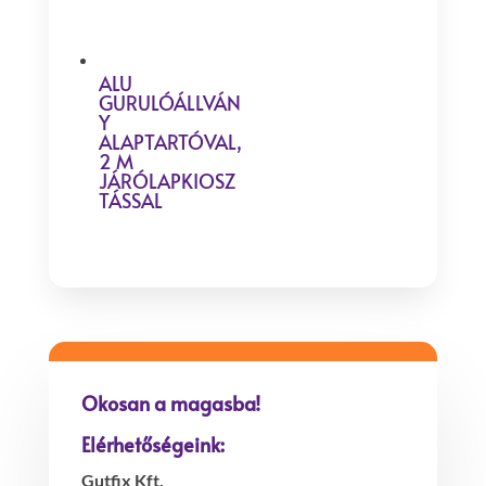
ALU
GURULÓÁLLVÁN
Y
ALAPTARTÓVAL,
2 M
JÁRÓLAPKIOSZ
TÁSSAL
Okosan a magasba!
Elérhetőségeink:
Gutfix Kft.