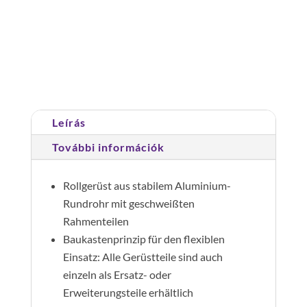
magasság10,45m;hossz3,00m
mennyiség
Cikkszám:
156045
Kategória:
Gurulóállványok
Leírás
További információk
Rollgerüst aus stabilem Aluminium-
Rundrohr mit geschweißten
Rahmenteilen
Baukastenprinzip für den flexiblen
Einsatz: Alle Gerüstteile sind auch
einzeln als Ersatz- oder
Erweiterungsteile erhältlich