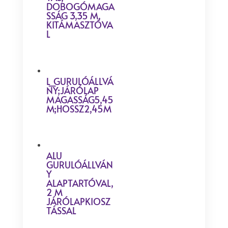
DOBOGÓMAGA
SSÁG 3,35 M,
KITÁMASZTÓVA
L
L_GURULÓÁLLVÁ
NY;JÁRÓLAP
MAGASSÁG5,45
M;HOSSZ2,45M
ALU
GURULÓÁLLVÁN
Y
ALAPTARTÓVAL,
2 M
JÁRÓLAPKIOSZ
TÁSSAL