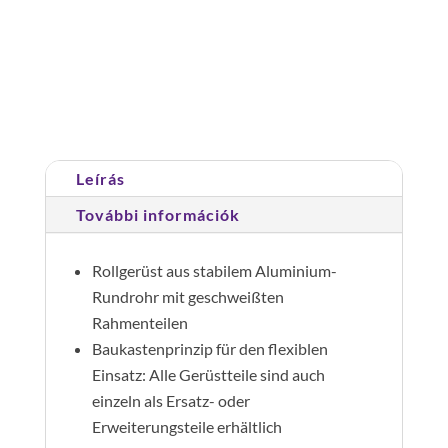
magasság9,45m;hossz2,45m
mennyiség
Cikkszám:
155945
Kategória:
Gurulóállványok
Leírás
További információk
Rollgerüst aus stabilem Aluminium-
Rundrohr mit geschweißten
Rahmenteilen
Baukastenprinzip für den flexiblen
Einsatz: Alle Gerüstteile sind auch
einzeln als Ersatz- oder
Erweiterungsteile erhältlich