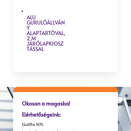
ALU
GURULÓÁLLVÁN
Y
ALAPTARTÓVAL,
2 M
JÁRÓLAPKIOSZ
TÁSSAL
Okosan a magasba!
Elérhetőségeink:
Gutfix Kft.