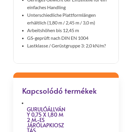
einfaches Handling
Unterschiedliche Plattformlängen
erhältlich (1,80 m / 2,45 m / 3,0 m)
Arbeitshöhen bis 12,45 m
GS-geprüft nach DIN EN 1004
Lastklasse / Gerüstgruppe 3: 2,0 kN/m?
Kapcsolódó termékek
GURULÓÁLLVÁN
Y 0,75 X 1,80 M
2 M.-ES
JÁRÓLAPKIOSZ
TÁS,