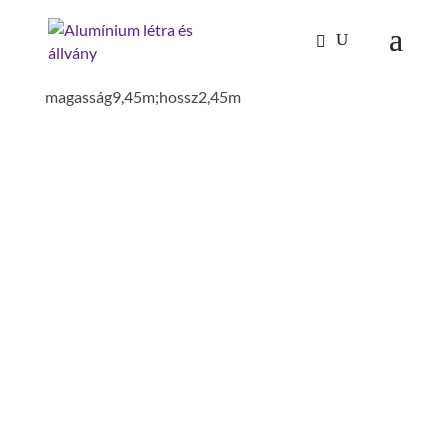
Kezdőlap
/
Mászástechnika
/
Gurulóállványok
/
L_gurulóállvány;járólap
magasság9,45m;hossz2,45m