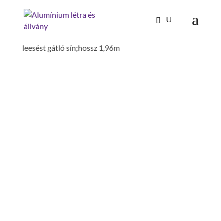
Kezdőlap
/
Mászástechnika
/
Hágcsólétrák,
aknalétrák
/
Aknalétrák
/
Sínek és tartozékok
/
leesést gátló sín;hossz 1,96m
LEESÉST GÁTLÓ
SÍN;HOSSZ 1,96M
hossz: 1.96 m
szerelés szükséges: szerszámmal
szerelendő
anyag: nemesacél V4A
leesést