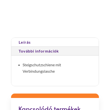
gátló
sín;hossz
1,96m
Cikkszám:
077551
Kategória:
Sínek és tartozékok
mennyiség
Leírás
További információk
Steigschutzschiene mit
Verbindungslasche
Kapcsolódó termékek