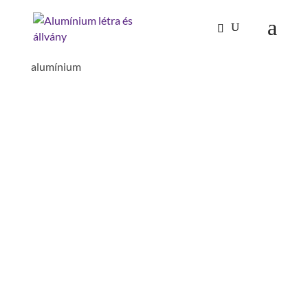
Kezdőlap
/
Mászástechnika
/
Lépcsők 45°
/ Lépcső
45° szélesség 600 mm7 lépcsős bordázott
alumínium