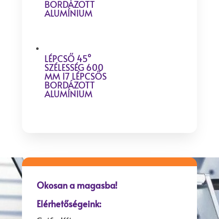
BORDÁZOTT
ALUMÍNIUM
LÉPCSŐ 45°
SZÉLESSÉG 600
MM 17 LÉPCSŐS
BORDÁZOTT
ALUMÍNIUM
Okosan a magasba!
Elérhetőségeink: