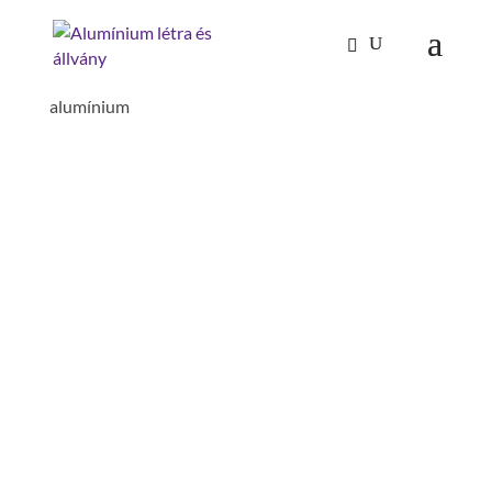
Kezdőlap
/
Mászástechnika
/
Lépcsők 45°
/ Lépcső
45° szélesség 800 mm 15 lépcsős bordázott
alumínium