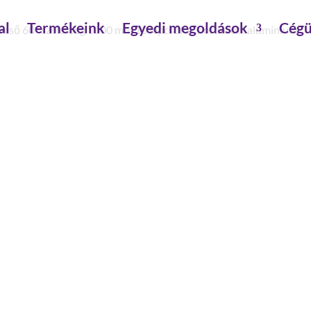
al
Termékeink
Egyedi megoldások
Cégü
pcső 60° szélesség 1000 mm 10 lépcsőfok bordázott alumínium
LÉPCSŐ 60° SZÉLESSÉG 1
BORDÁZOTT ALUMÍNIUM
betét: bordázott alumínium
függőleges magasság : 2420 mm
építésmód: 60°
terpesztés : 1626 mm
magasság : 3520 mm
lépcső-/fokmélység: 225 mm
lépcső-/fokszám: 10 db.
lépcsőszélesség: 1000 mm
szerelés szükséges: szerszámmal szerelendő
anyag: alumínium,horganyzott acél