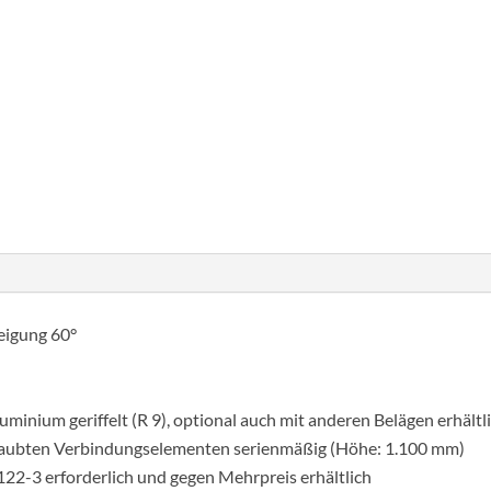
Lépcső
60°
szélesség
1000
Cikkszám:
600330
Kategória:
Lépcsők 60°
mm
10
lépcsőfok
bordázott
alumínium
eigung 60°
mennyiség
inium geriffelt (R 9), optional auch mit anderen Belägen erhältl
hraubten Verbindungselementen serienmäßig (Höhe: 1.100 mm)
22-3 erforderlich und gegen Mehrpreis erhältlich