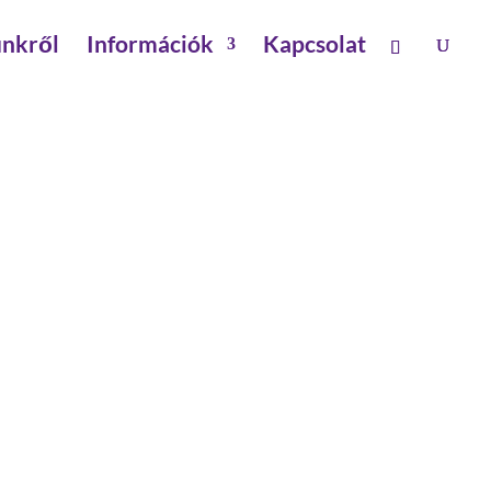
nkről
Információk
Kapcsolat
000 MM 10 LÉPCSŐFOK