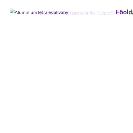
Főold
Kezdőlap
/
Mászástechnika
/
Lépcsők 60°
/ Lé