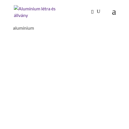
Kezdőlap
/
Mászástechnika
/
Lépcsők 60°
/ Lépcső
60° szélesség 600 mm 10 lépcsős bordázott
alumínium