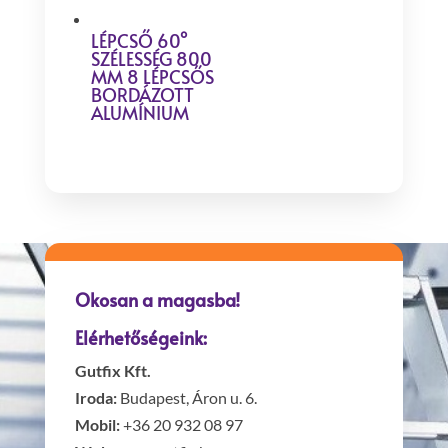
LÉPCSŐ 60°
SZÉLESSÉG 800
MM 8 LÉPCSŐS
BORDÁZOTT
ALUMÍNIUM
Okosan a magasba!
Elérhetőségeink:
Gutfix Kft.
Iroda:
Budapest, Áron u. 6.
Mobil:
+36 20 932 08 97