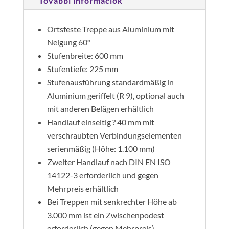
További információk
mennyiség
Ortsfeste Treppe aus Aluminium mit
Neigung 60°
Stufenbreite: 600 mm
Stufentiefe: 225 mm
Stufenausführung standardmäßig in
Aluminium geriffelt (R 9), optional auch
mit anderen Belägen erhältlich
Handlauf einseitig ? 40 mm mit
verschraubten Verbindungselementen
serienmäßig (Höhe: 1.100 mm)
Zweiter Handlauf nach DIN EN ISO
14122-3 erforderlich und gegen
Mehrpreis erhältlich
Bei Treppen mit senkrechter Höhe ab
3.000 mm ist ein Zwischenpodest
erforderlich (gegen Mehrpreis)