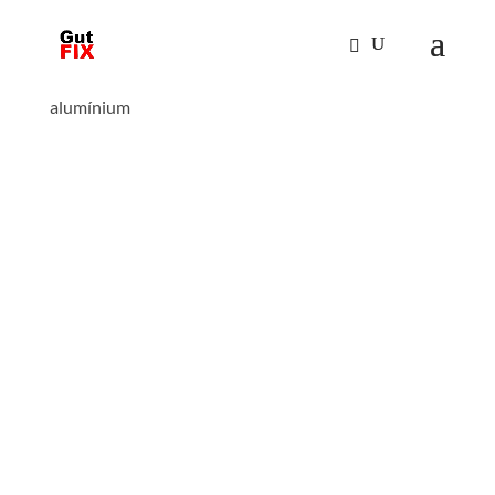
Kezdőlap
/
Mászástechnika
/
Lépcsők 60°
/ Lépcső
60° szélesség 600 mm 11 lépcsős bordázott
alumínium
LÉPCSŐ 60° SZÉLESSÉG
600 MM 11 LÉPCSŐS
BORDÁZOTT
ALUMÍNIUM
betét: bordázott alumínium
függőleges magasság : 2660 mm
építésmód: 60°
terpesztés : 1756 mm
magasság : 3760 mm