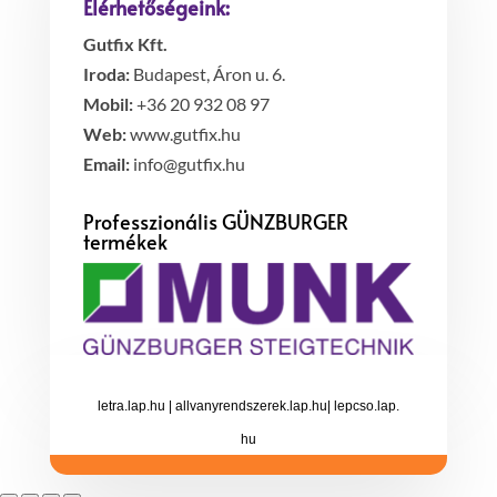
Elérhetőségeink:
Gutfix Kft.
Iroda:
Budapest, Áron u. 6.
Mobil:
+36 20 932 08 97
Web:
www.gutfix.hu
Email:
info@gutfix.hu
Professzionális GÜNZBURGER
termékek
letra.lap.hu
|
allvanyrendszerek.lap.hu
|
lepcso.lap.
hu