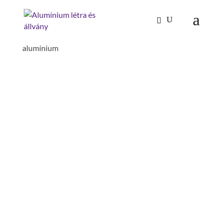
Kezdőlap
/
Mászástechnika
/
Lépcsők 60°
/ Lépcső
60° szélesség 800 mm 10 lépcsős bordázott
alumínium