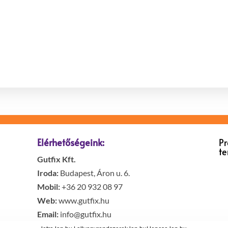
Elérhetőségeink:
P
t
Gutfix Kft.
Iroda:
Budapest, Áron u. 6.
Mobil:
+36 20 932 08 97
Web:
www.gutfix.hu
Email:
info@gutfix.hu