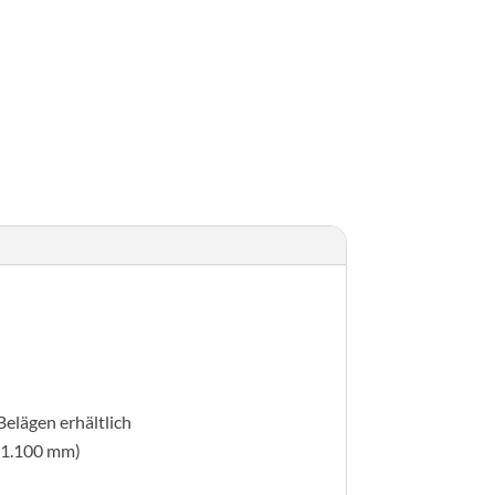
l 45°
Belägen erhältlich
 1.100 mm)