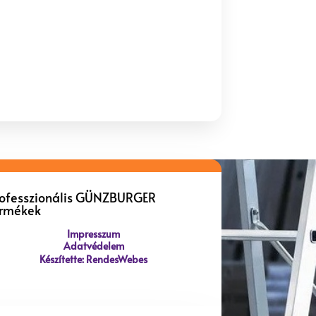
rofesszionális GÜNZBURGER
ermékek
Impresszum
Adatvédelem
Készítette: RendesWebes