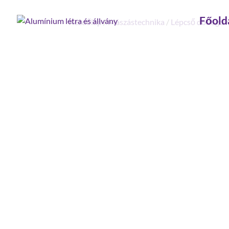
Főold
Kezdőlap
/
Mászástechnika
/
Lépcső dobogóva