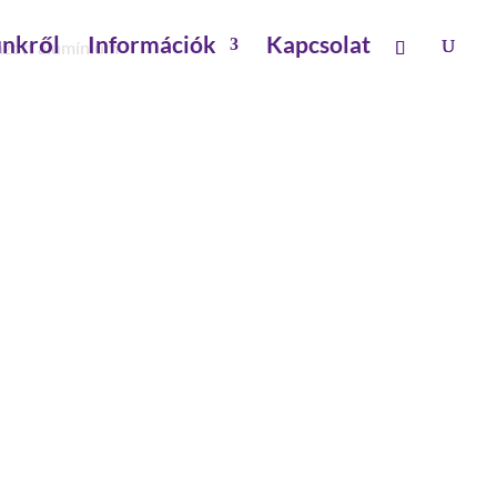
nkről
Információk
Kapcsolat
ázott alumínium
 SZÉLESSÉG 600 MM 6
 ALUMÍNIUM