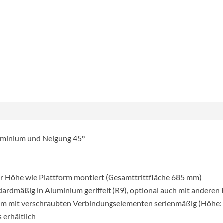
Lépcső
dobogóval
45°
szélesség
Cikkszám:
600426
Kategória:
Lépcső dobogóva
600
mm
6
lépcsőfok
bordázott
luminium und Neigung 45°
alumínium
mennyiség
her Höhe wie Plattform montiert (Gesamttrittfläche 685 mm)
rdmäßig in Aluminium geriffelt (R9), optional auch mit anderen 
 mm mit verschraubten Verbindungselementen serienmäßig (Höhe:
 erhältlich