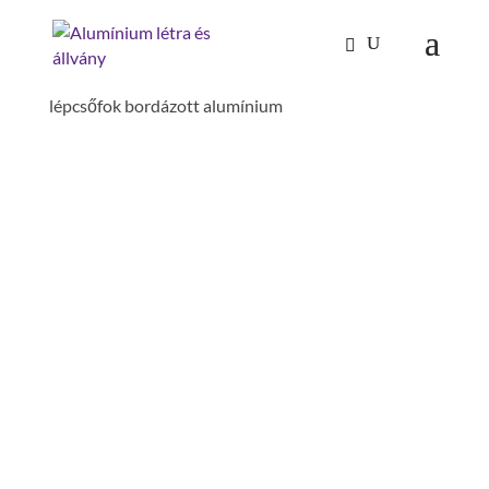
Kezdőlap
/
Mászástechnika
/
Lépcső dobogóval 60°
/ Lépcső dobogóval 60° szélesség 1000 mm 7
lépcsőfok bordázott alumínium