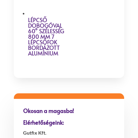
LÉPCSŐ
DOBOGÓVAL
60° SZÉLESSÉG
800 MM 7
LÉPCSŐFOK
BORDÁZOTT
ALUMÍNIUM
Okosan a magasba!
Elérhetőségeink:
Gutfix Kft.