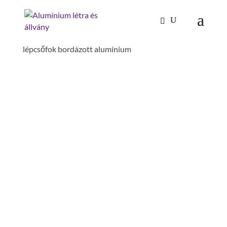
Kezdőlap
/
Mászástechnika
/
Lépcső dobogóval 60°
/ Lépcső dobogóval 60° szélesség 600 mm 14
lépcsőfok bordázott alumínium