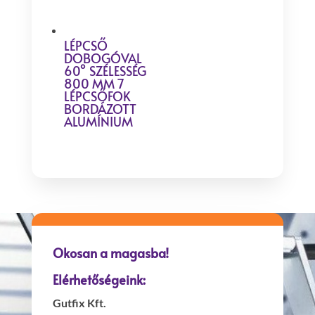
LÉPCSŐ
DOBOGÓVAL
60° SZÉLESSÉG
800 MM 7
LÉPCSŐFOK
BORDÁZOTT
ALUMÍNIUM
Okosan a magasba!
Elérhetőségeink:
Gutfix Kft.