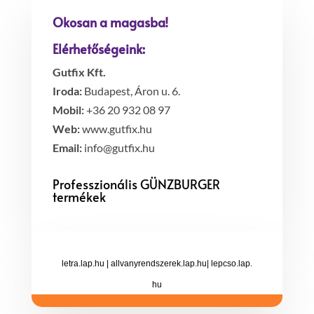
Okosan a magasba!
Elérhetőségeink:
Gutfix Kft.
Iroda:
Budapest, Áron u. 6.
Mobil:
+36 20 932 08 97
Web:
www.gutfix.hu
Email:
info@gutfix.hu
Professzionális GÜNZBURGER
termékek
letra.lap.hu
|
allvanyrendszerek.lap.hu
|
lepcso.lap.
hu