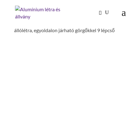
Kezdőlap
/
Mászástechnika
/
Létrafokos,
lépcsőfokos létrák
/
Állólétrák
/ Lépcsőfokos
állólétra, egyoldalon járható görgőkkel 9 lépcső
LÉPCSŐFOKOS
ÁLLÓLÉTRA,
EGYOLDALON JÁRHATÓ
GÖRGŐKKEL 9 LÉPCSŐ
dobogó magasság: 2.08 m
szélesség: 1.63 m
csúszásgátlás: bordázott alumínium
dobogó lépcsőként számolandó: igen
szár magasság: 73 mm