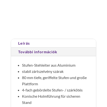
állólétra,
egyoldalon
járható
Cikkszám:
041109
Kategória:
Állólétrák
görgőkkel
9
lépcső
Leírás
mennyiség
További információk
Stufen-Stehleiter aus Aluminium
stabil zártszelvény szárak
80 mm tiefe, geriffelte Stufen und große
Plattform
4-fach gebördelte Stufen- / szárkötés
Konische Holmführung für sicheren
Stand