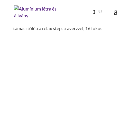
Kezdőlap
/
Mászástechnika
/
Létrafokos,
lépcsőfokos létrák
/
Támasztólétrák
/ Lépcsőfokos
támasztólétra relax step, traverzzel, 16 fokos