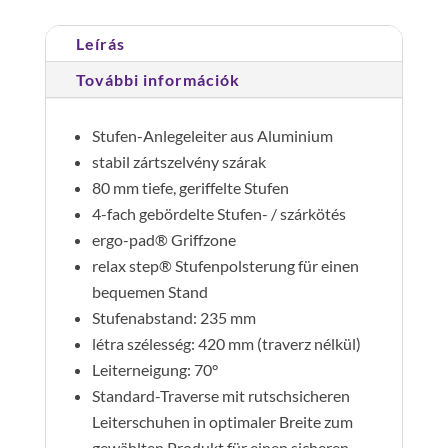
fokos
Leírás
mennyiség
További információk
Stufen-Anlegeleiter aus Aluminium
stabil zártszelvény szárak
80 mm tiefe, geriffelte Stufen
4-fach gebördelte Stufen- / szárkötés
ergo-pad® Griffzone
relax step® Stufenpolsterung für einen
bequemen Stand
Stufenabstand: 235 mm
létra szélesség: 420 mm (traverz nélkül)
Leiterneigung: 70°
Standard-Traverse mit rutschsicheren
Leiterschuhen in optimaler Breite zum
gewählten Produkt für einen sicheren