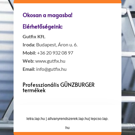
Okosan a magasba!
Elérhetőségeink:
Gutfix Kft.
Iroda:
Budapest, Áron u. 6.
Mobil:
+36 20 932 08 97
Web:
www.gutfix.hu
Email:
info@gutfix.hu
Professzionális GÜNZBURGER
termékek
letra.lap.hu
|
allvanyrendszerek.lap.hu
|
lepcso.lap.
hu