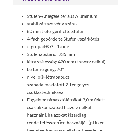
Stufen-Anlegeleiter aus Aluminium
stabil zártszelvény szárak
80 mm tiefe, geriffelte Stufen
4-fach gebördelte Stufen-/szárkötés
ergo-pad® Griffzone
Stufenabstand: 235 mm
létra szélesség: 420 mm (traverz nélkül)
Leiterneigung: 70°
nivello®-létrapapucs,
szabadalmaztatott 2-tengelyes
csuklástechnikával
Figyelem: támasztólétrákat 3,0 m felett
csak akkor szabad traverz nélkül
használni, ha azokat kizárólag
rendeltetésszerűen használják (pl.fixen
beépítve, kampóval ellátva, hevederrel