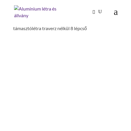
Kezdőlap
/
Mászástechnika
/
Létrafokos,
lépcsőfokos létrák
/
Támasztólétrák
/ lépcsőfokos
támasztólétra traverz nélkül 8 lépcső