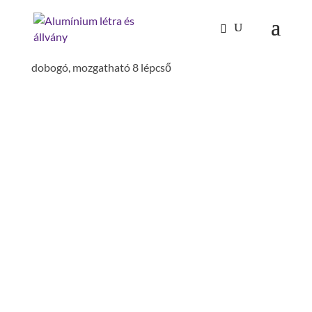
Kezdőlap
/
Mászástechnika
/
Dobogós létrák,
lépcsőfokos dobogók
/
Dobogós létrák
/ lépcsős
dobogó, mozgatható 8 lépcső
LÉPCSŐS DOBOGÓ,
MOZGATHATÓ 8 LÉPCSŐ
traverzszélesség: 1.2 m
szélesség: 1.46 m
szár magasság: 73 mm
járólapszélesség: 510 mm
dobogó magasság: 1.85 m
járólap hossz: 600 mm
építésmód: egyoldalon járható, mobil