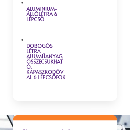
ALUMINIUM-
ÁLLÓLÉTRA 6
LÉPCSŐ
DOBOGÓS
LÉTRA
ALU/MŰANYAG,
ÖSSZECSUKHAT
Ó,
KAPASZKODÓV
AL 6 LÉPCSŐFOK