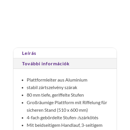
dobogó,
mozgatható
8
Cikkszám:
052508
Kategória:
Dobogós létrák
lépcső
mennyiség
Leírás
További információk
Plattformleiter aus Aluminium
stabil zártszelvény szárak
80 mm tiefe, geriffelte Stufen
Großräumige Plattform mit Riffelung für
sicheren Stand (510 x 600 mm)
4-fach gebördelte Stufen-/szárkötés
Mit beidseitigem Handlauf, 3-seitigem