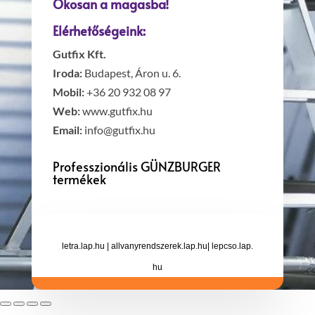
Okosan a magasba!
Elérhetőségeink:
Gutfix Kft.
Iroda:
Budapest, Áron u. 6.
Mobil:
+36 20 932 08 97
Web:
www.gutfix.hu
Email:
info@gutfix.hu
Professzionális GÜNZBURGER
termékek
letra.lap.hu
|
allvanyrendszerek.lap.hu
|
lepcso.lap.
hu