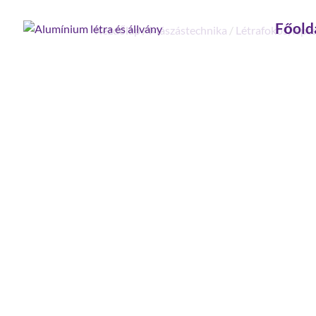
Főold
Kezdőlap
/
Mászástechnika
/
Létrafokos, lépc