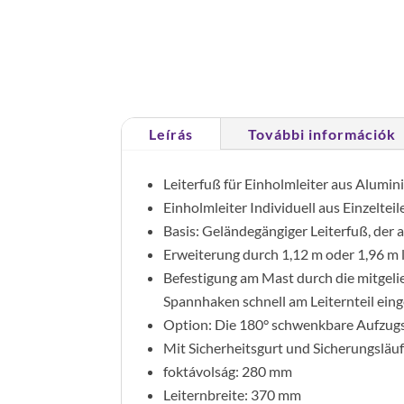
Leírás
További információk
Leiterfuß für Einholmleiter aus Alumin
Einholmleiter Individuell aus Einzeltei
Basis: Geländegängiger Leiterfuß, der
Erweiterung durch 1,12 m oder 1,96 m l
Befestigung am Mast durch die mitgeli
Spannhaken schnell am Leiternteil ein
Option: Die 180° schwenkbare Aufzugsv
Mit Sicherheitsgurt und Sicherungsläuf
foktávolság: 280 mm
Leiternbreite: 370 mm