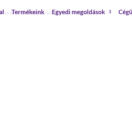
al
Termékeink
Egyedi megoldások
Cégü
sőfokos létrák
/
Oszlop-póznalétrák
/ létraláb
LÉTRALÁB
szerelés szükséges: szerszámmal szerelendő
termékstátusz: régi termék
létraláb
mennyiség
Cikkszám:
077430
Kategória:
Oszlop-póznalétr