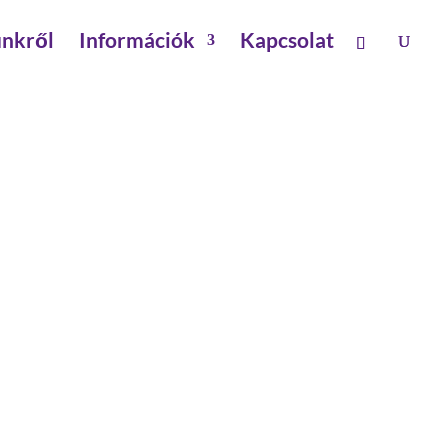
nkről
Információk
Kapcsolat
ák