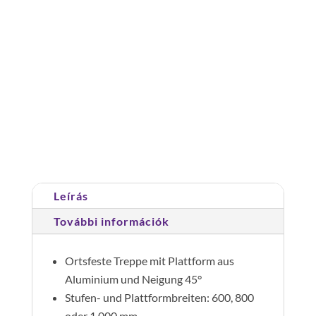
Második
kapaszkodó
45°-
os
Cikkszám:
600518
Kategória:
Lépcső dobogóval
dobogós
45°
lépcsőhöz
18
lépcsőfok
Leírás
mennyiség
További információk
Ortsfeste Treppe mit Plattform aus
Aluminium und Neigung 45°
Stufen- und Plattformbreiten: 600, 800
oder 1.000 mm