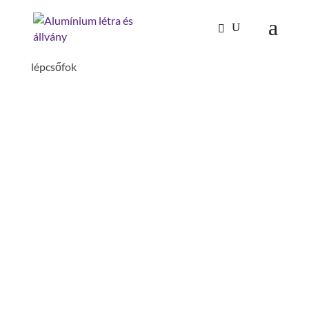
Kezdőlap
/
Mászástechnika
/
Lépcső dobogóval 45°
/ Második kapaszkodó 45°-os dobogós lépcsőhöz 18
lépcsőfok
MÁSODIK KAPASZKODÓ
45°-OS DOBOGÓS
LÉPCSŐHÖZ 18
LÉPCSŐFOK
terpesztés : 4.53 m
lépcső-/fokszám: 18 db.
szerelés szükséges: szerszámmal
szerelendő
anyag: alumínium,horganyzott acél