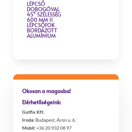
LÉPCSŐ
DOBOGÓVAL
45° SZÉLESSÉG
600 MM 11
LÉPCSŐFOK
BORDÁZOTT
ALUMÍNIUM
Okosan a magasba!
Elérhetőségeink:
Gutfix Kft.
Iroda:
Budapest, Áron u. 6.
Mobil:
+36 20 932 08 97