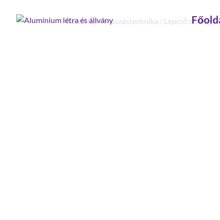
Főold
Kezdőlap
/
Mászástechnika
/
Lépcső dobogóva