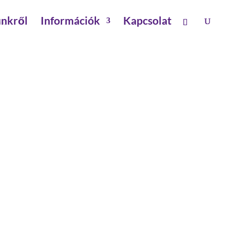
nkről
Információk
Kapcsolat
ok
 45°-OS DOBOGÓS
K
l 45°