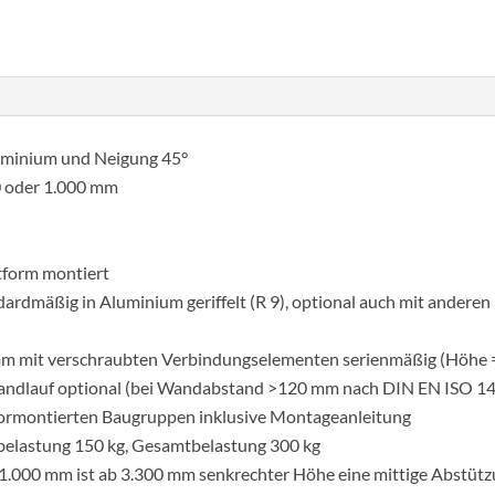
dobogós
lépcsőhöz
8
lépcsőfok
mennyiség
luminium und Neigung 45°
0 oder 1.000 mm
ttform montiert
rdmäßig in Aluminium geriffelt (R 9), optional auch mit anderen 
 mm mit verschraubten Verbindungselementen serienmäßig (Höhe
 Handlauf optional (bei Wandabstand >120 mm nach DIN EN ISO 14
vormontierten Baugruppen inklusive Montageanleitung
nbelastung 150 kg, Gesamtbelastung 300 kg
 1.000 mm ist ab 3.300 mm senkrechter Höhe eine mittige Abstütz