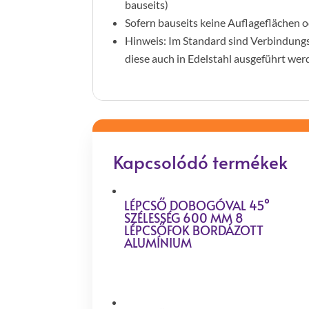
bauseits)
Sofern bauseits keine Auflageflächen o
Hinweis: Im Standard sind Verbindungs
diese auch in Edelstahl ausgeführt we
Kapcsolódó termékek
LÉPCSŐ DOBOGÓVAL 45°
SZÉLESSÉG 600 MM 8
LÉPCSŐFOK BORDÁZOTT
ALUMÍNIUM