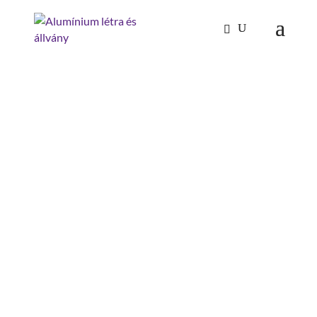
Kezdőlap
/
Mászástechnika
/
Lépcsők 45°
/ Második
kapaszkodó 45°-os lépcsőhöz 6 lépcsőfok
MÁSODIK KAPASZKODÓ
45°-OS LÉPCSŐHÖZ 6
LÉPCSŐFOK
lépcső-/fokszám: 6 db.
szerelés szükséges: szerszámmal
szerelendő
anyag: alumínium,horganyzott acél
építésmód: 45°
építésmód: 45°