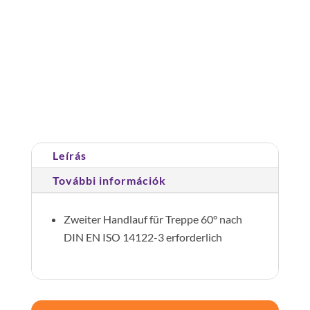
Második
kapaszkodó
45°-
os
Cikkszám:
600306
Kategória:
Lépcsők 45°
lépcsőhöz
6
lépcsőfok
Leírás
mennyiség
További információk
Zweiter Handlauf für Treppe 60° nach
DIN EN ISO 14122-3 erforderlich