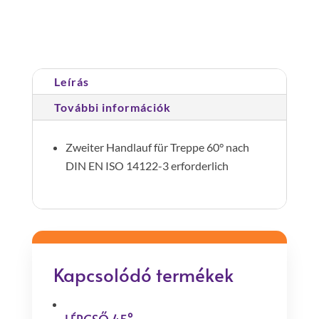
os
Cikkszám:
600307
Kategória:
Lépcsők 45°
lépcsőhöz
7
lépcsőfok
Leírás
mennyiség
További információk
Zweiter Handlauf für Treppe 60° nach
DIN EN ISO 14122-3 erforderlich
Kapcsolódó termékek