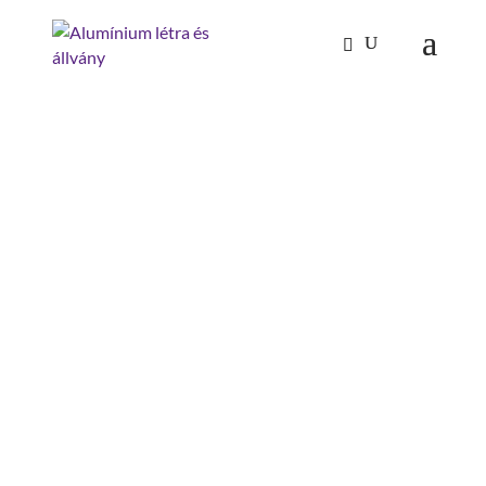
Kezdőlap
/
Mászástechnika
/
Lépcsők 45°
/ Második
kapaszkodó 45°-os lépcsőhöz 7 lépcsőfok