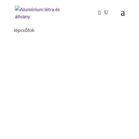
Kezdőlap
/
Mászástechnika
/
Lépcső dobogóval 60°
/ Második kapaszkodó 60°-os dobogós lépcsőhöz 6
lépcsőfok