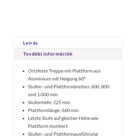
os
Cikkszám:
600586
Kategória:
Lépcső dobogóval
dobogós
60°
lépcsőhöz
6
lépcsőfok
Leírás
mennyiség
További információk
Ortsfeste Treppe mit Plattform aus
Aluminium mit Neigung 60°
Stufen- und Plattformbreiten: 600, 800
und 1.000 mm
Stufentiefe: 225 mm
Plattformlänge: 660 mm
Letzte Stufe auf gleicher Höhe wie
Plattform montiert
Stufen- und Plattformausführung