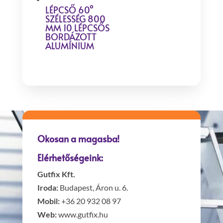
LÉPCSŐ 60°
SZÉLESSÉG 800
MM 10 LÉPCSŐS
BORDÁZOTT
ALUMÍNIUM
Okosan a magasba!
Elérhetőségeink:
Gutfix Kft.
Iroda:
Budapest, Áron u. 6.
Mobil:
+36 20 932 08 97
Web:
www.gutfix.hu