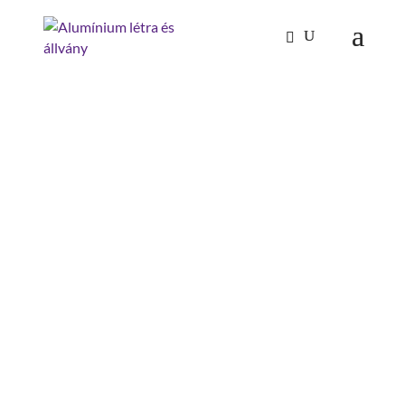
Kezdőlap
/
Mászástechnika
/
Lépcsők 60°
/ Második
kapaszkodó 60°-os lépcsőhöz 12 lépcsőfok