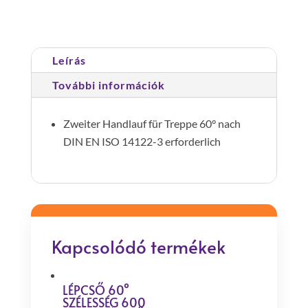
lépcsőhöz
12
lépcsőfok
Leírás
mennyiség
További információk
Zweiter Handlauf für Treppe 60° nach
DIN EN ISO 14122-3 erforderlich
Kapcsolódó termékek
LÉPCSŐ 60°
SZÉLESSÉG 600