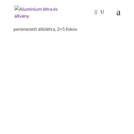
Kezdőlap
/
Mászástechnika
/
Létrafokos,
lépcsőfokos létrák
/
Állólétrák
/ masszív műanyag
peremezett állólétra, 2×5 fokos
MASSZÍV MŰANYAG
PEREMEZETT ÁLLÓLÉTRA,
2×5 FOKOS
szélesség: 1.11 m
szár magasság: 73 mm
alsó külső szélesség: 0.5 m
építésmód: kétoldalon járható
munkamagasság: 2.75 m
magasság : 1.47 m