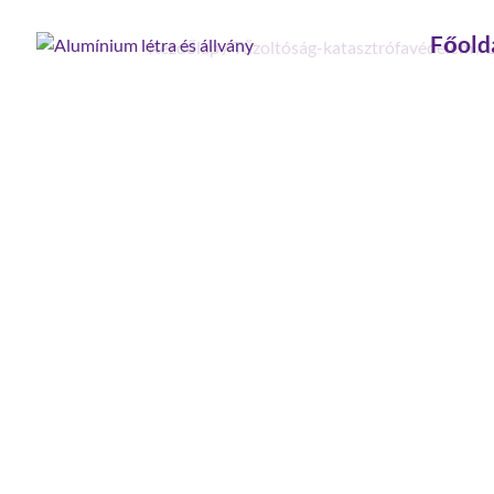
Főold
Kezdőlap
/
Tűzoltóság-katasztrófavédelem
/