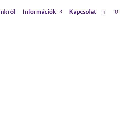
nkről
Információk
Kapcsolat
ető
alkatrészek