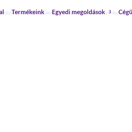
al
Termékeink
Egyedi megoldások
Cégü
sőfokos létrák
/
Építési akna létrák
/ munkagödör létra 4 lépcső
MUNKAGÖDÖR LÉTRA 4 
szár magasság: 73 mm
alsó külső szélesség: 0.49 m
építésmód: támasztó
szárszélesség: 25 mm
max.terhelhetőség: 150 kg
dőlés: 70 °
lépcső-/fokmélység: 80 mm
lépcső-/foktávolság: 263 mm
lépcső-/fokszám: 4 db.
lépcsőszélesség: 440 mm
létrahossz: 2.25 m