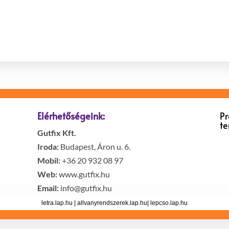
Elérhetőségeink:
P
t
Gutfix Kft.
Iroda:
Budapest, Áron u. 6.
Mobil:
+36 20 932 08 97
Web:
www.gutfix.hu
Email:
info@gutfix.hu
letra.lap.hu
|
allvanyrendszerek.lap.hu
|
lepcso.lap.hu