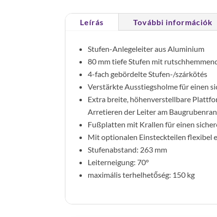
Leírás
További információk
Stufen-Anlegeleiter aus Aluminium
80 mm tiefe Stufen mit rutschhemmende
4-fach gebördelte Stufen-/szárkötés
Verstärkte Ausstiegsholme für einen s
Extra breite, höhenverstellbare Plat
Arretieren der Leiter am Baugrubenra
Fußplatten mit Krallen für einen siche
Mit optionalen Einsteckteilen flexibel 
Stufenabstand: 263 mm
Leiterneigung: 70°
maximális terhelhetőség: 150 kg