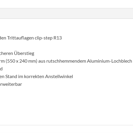
n Trittauflagen clip-step R13
icheren Überstieg
tform (550 x 240 mm) aus rutschhemmendem Aluminium-Lochblech 
nd
ren Stand im korrekten Anstellwinkel
erweiterbar