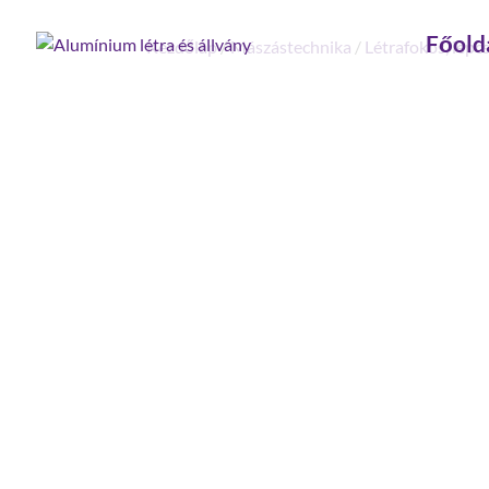
Főold
Kezdőlap
/
Mászástechnika
/
Létrafokos, lépc