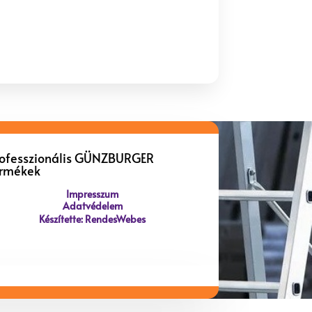
rofesszionális GÜNZBURGER
ermékek
Impresszum
Adatvédelem
Készítette: RendesWebes