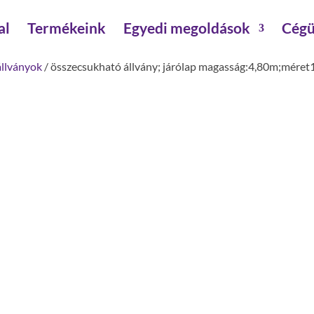
al
Termékeink
Egyedi megoldások
Cégü
llványok
/ összecsukható állvány; járólap magasság:4,80m;méret
összecsukható állvány; j
magasság:4,80m;méret1
állványmagasság : 5.8 m
járólapszélesség: 1.35 m
dobogó magasság: 4.8 m
járólap hossz: 1.8 m
terhelhetőség : 1.5 kN/m2
építésmód: kormányozható kerekekkel,kitámasz
állvány ballasztozás. beltéren, középső felépítés:
állvány ballasztozás. beltéren, szélső felépítés: 3