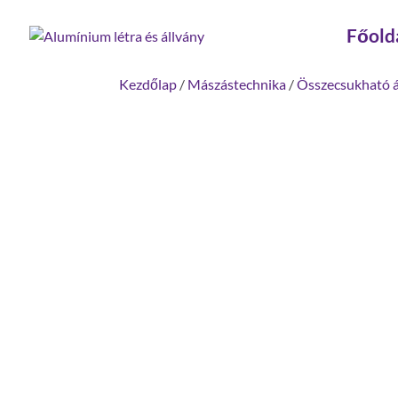
Főold
Kezdőlap
/
Mászástechnika
/
Összecsukható á