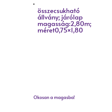
összecsukható
állvány; járólap
magasság:2,80m;
méret0,75×1,80
Okosan a magasba!