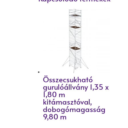
Összecsukható
gurulóállvány 1,35 x
1,80 m
kitámasztóval,
dobogómagasság
9,80 m