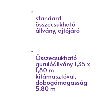
standard
összecsukható
állvány, ajtójáró
Összecsukható
gurulóállvány 1,35 x
1,80 m
kitámasztóval,
dobogómagasság
5,80 m