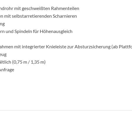
undrohr mit geschweißten Rahmenteilen
 mit selbstarretierenden Scharnieren
ung
lern und Spindeln für Höhenausgleich
men mit integrierter Knieleiste zur Absturzsicherung (ab Platt
eug
tlich (0,75 m / 1,35 m)
Anfrage