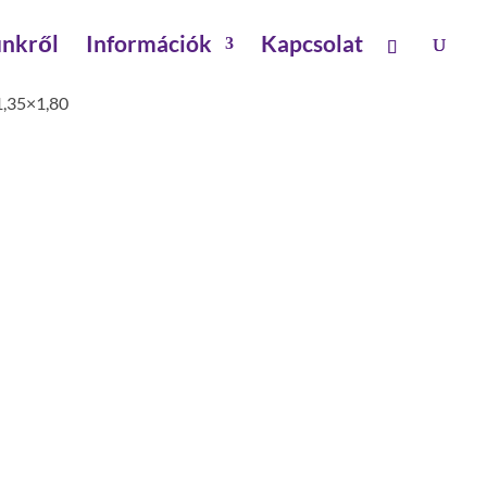
nkről
Információk
Kapcsolat
1,35×1,80
árólap
,35×1,80
tóval
 0 kg
0 kg