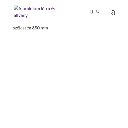
Kezdőlap
/
Mászástechnika
/
Járólap rendszerek
/
Plattform, rétegelt fa, Plattformhossz 1860mm,
szélesség 850 mm
PLATTFORM, RÉTEGELT
FA, PLATTFORMHOSSZ
1860MM, SZÉLESSÉG 850
MM
járólapszélesség: 850 mm
járólap hossz: 1860 mm
szerelés szükséges: szerszámmal
szerelendő
anyag: alumínium