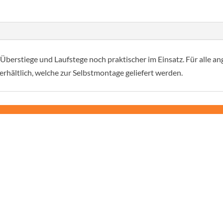
600
mm
mennyiség
erstiege und Laufstege noch praktischer im Einsatz. Für alle an
erhältlich, welche zur Selbstmontage geliefert werden.