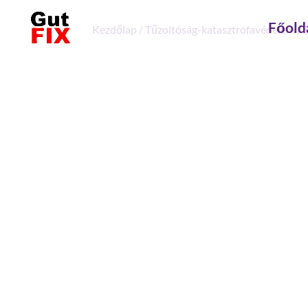
Főold
Kezdőlap
/
Tűzoltóság-katasztrófavédelem
/