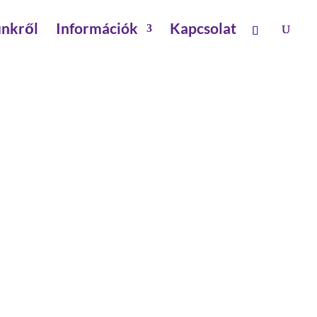
nkről
Információk
Kapcsolat
0 mm
 LÉPCSŐ FELÁR 600 MM
ai termék
atrészek