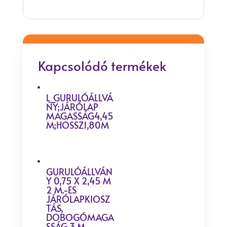
Kapcsolódó termékek
L_GURULÓÁLLVÁ
NY;JÁRÓLAP
MAGASSÁG4,45
M;HOSSZ1,80M
GURULÓÁLLVÁN
Y 0,75 X 2,45 M
2 M.-ES
JÁRÓLAPKIOSZ
TÁS,
DOBOGÓMAGA
SSÁG 3 M