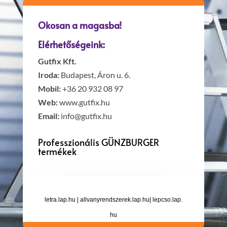
Okosan a magasba!
Elérhetőségeink:
Gutfix Kft.
Iroda:
Budapest, Áron u. 6.
Mobil:
+36 20 932 08 97
Web:
www.gutfix.hu
Email:
info@gutfix.hu
Professzionális GÜNZBURGER
termékek
letra.lap.hu
|
allvanyrendszerek.lap.hu
|
lepcso.lap.
hu