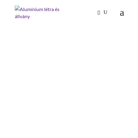
Kezdőlap
/
Mászástechnika
/
Gurulóállványok
/
standard gurulóállvány munkamagasság : 7,20m
STANDARD
GURULÓÁLLVÁNY
MUNKAMAGASSÁG :
7,20M
állványmagasság : 3.2 m
járólapszélesség: 0.75 m
dobogó magasság: 2.2 m
járólap hossz: 1.8 m
építésmód: kormányozható kerekekkel
állvány ballasztozás. beltéren, középső