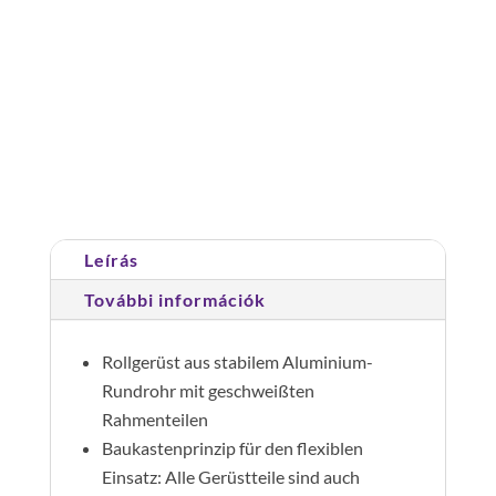
standard
gurulóállvány
munkamagasság
:
Cikkszám:
166220
Kategória:
Gurulóállványok
7,20m
mennyiség
Leírás
További információk
Rollgerüst aus stabilem Aluminium-
Rundrohr mit geschweißten
Rahmenteilen
Baukastenprinzip für den flexiblen
Einsatz: Alle Gerüstteile sind auch