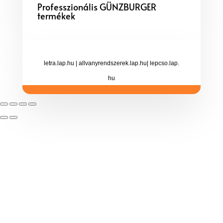
Professzionális GÜNZBURGER
termékek
letra.lap.hu
|
allvanyrendszerek.lap.hu
|
lepcso.lap.
hu