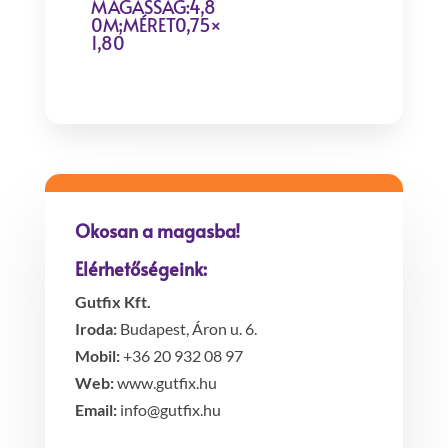
MAGASSÁG:4,8
0M;MÉRET0,75×
1,80
Okosan a magasba!
Elérhetőségeink:
Gutfix Kft.
Iroda:
Budapest, Áron u. 6.
Mobil:
+36 20 932 08 97
Web:
www.gutfix.hu
Email:
info@gutfix.hu