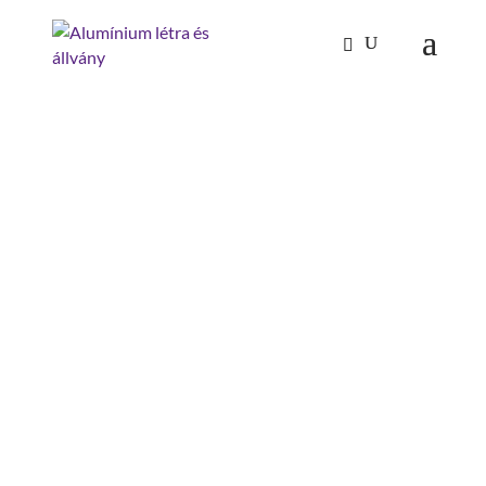
Kezdőlap
/
Mászástechnika
/
Összecsukható
állványok
/ standard összecsukható állvány, ajtójáró
STANDARD
ÖSSZECSUKHATÓ
ÁLLVÁNY, AJTÓJÁRÓ
állványmagasság : 1.72 m
járólapszélesség: 1.35 m
dobogó magasság: 0.99 m
járólap hossz: 1.8 m
terhelhetőség : 1.5 kN/m2
építésmód: kormányozható kerekekkel
munkamagasság: 3 m