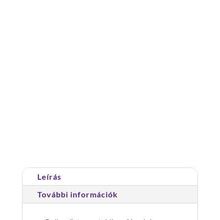
szerelés szükséges: szerszám nélkül
szerelhető
anyag: alumínium
standard
összecsukható
állvány,
ajtójáró
Cikkszám:
115401
Kategória:
Összecsukható
mennyiség
állványok
Leírás
További információk