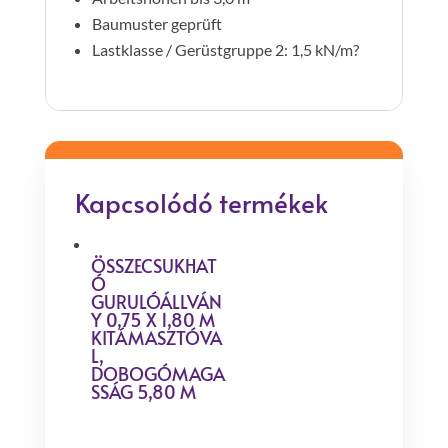
Baumuster geprüft
Lastklasse / Gerüstgruppe 2: 1,5 kN/m?
Kapcsolódó termékek
ÖSSZECSUKHAT
Ó
GURULÓÁLLVÁN
Y 0,75 X 1,80 M
KITÁMASZTÓVA
L,
DOBOGÓMAGA
SSÁG 5,80 M