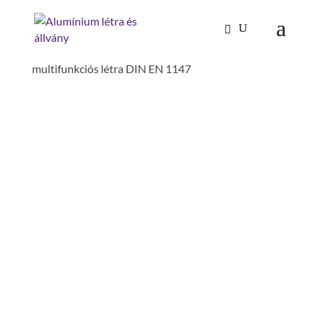
Kezdőlap
/
Tűzoltóság-katasztrófavédelem
/
Multifunkciós létrák
/ szárhosszabbító
multifunkciós létra DIN EN 1147
SZÁRHOSSZABBÍTÓ
MULTIFUNKCIÓS LÉTRA
DIN EN 1147
anyag: alumínium
talajszint kiegyenlítés: 300 mm
szerelés szükséges: készreszerelt