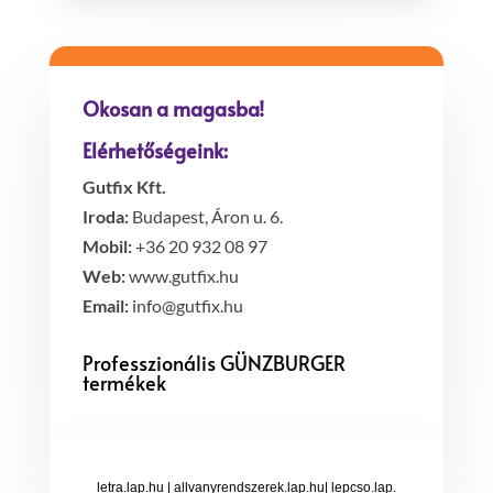
Okosan a magasba!
Elérhetőségeink:
Gutfix Kft.
Iroda:
Budapest, Áron u. 6.
Mobil:
+36 20 932 08 97
Web:
www.gutfix.hu
Email:
info@gutfix.hu
Professzionális GÜNZBURGER
termékek
letra.lap.hu
|
allvanyrendszerek.lap.hu
|
lepcso.lap.