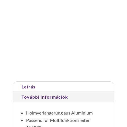
anyag: alumínium
szárhosszabbító
multifunkciós
létra
DIN
Cikkszám:
115094
Kategória:
Multifunkciós létrák
EN
1147
mennyiség
Leírás
További információk
Holmverlängerung aus Aluminium
Passend für Multifunktionsleiter