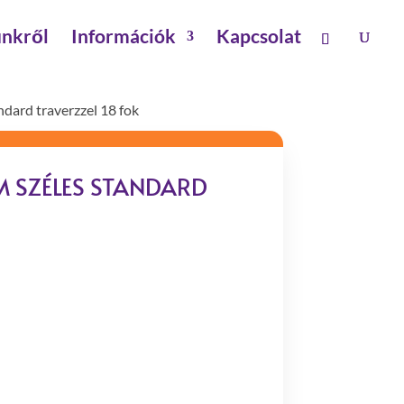
Products
search
nkről
Információk
Kapcsolat
dard traverzzel 18 fok
 SZÉLES STANDARD