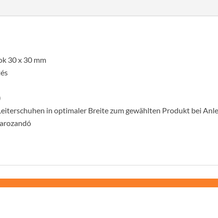
fok
mennyiség
kok 30 x 30 mm
tés
)
eiterschuhen in optimaler Breite zum gewählten Produkt bei Anleg
avarozandó