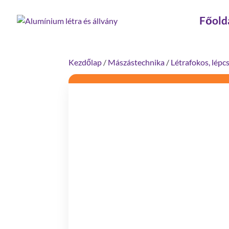
Főold
Kezdőlap
/
Mászástechnika
/
Létrafokos, lépc