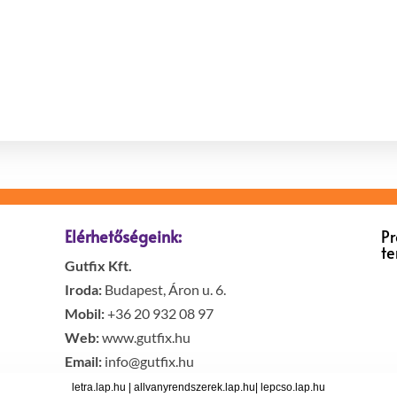
Elérhetőségeink:
P
t
Gutfix Kft.
Iroda:
Budapest, Áron u. 6.
Mobil:
+36 20 932 08 97
Web:
www.gutfix.hu
Email:
info@gutfix.hu
letra.lap.hu
|
allvanyrendszerek.lap.hu
|
lepcso.lap.hu