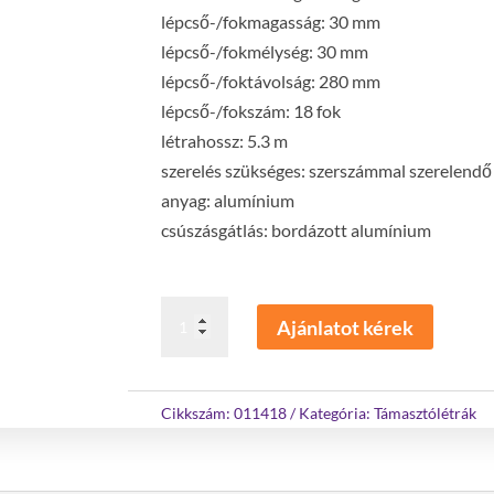
lépcső-/fokmagasság: 30 mm
lépcső-/fokmélység: 30 mm
lépcső-/foktávolság: 280 mm
lépcső-/fokszám: 18 fok
létrahossz: 5.3 m
szerelés szükséges: szerszámmal szerelendő
anyag: alumínium
csúszásgátlás: bordázott alumínium
Támasztólétra
Ajánlatot kérek
350
mm
széles
Cikkszám:
011418
Kategória:
Támasztólétrák
standard
traverzzel
18