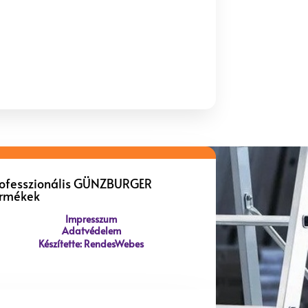
rofesszionális GÜNZBURGER
ermékek
Impresszum
Adatvédelem
Készítette: RendesWebes