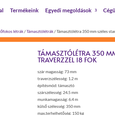
al
Termékeink
Egyedi megoldások
Cégü
sőfokos létrák
/
Támasztólétrák
/ Támasztólétra 350 mm széles stan
TÁMASZTÓLÉTRA 350 MM
TRAVERZZEL 18 FOK
szár magasság: 73 mm
traverzszélesség: 1.2 m
építésmód: támasztó
szárszélesség: 24.5 mm
munkamagasság: 6.4 m
külső szélesség: 350 mm
max.terhelhetőség: 150 kg