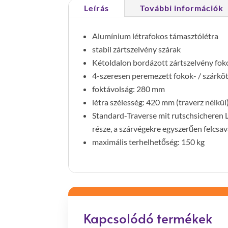
Leírás
További információk
Alumínium létrafokos támasztólétra
stabil zártszelvény szárak
Kétoldalon bordázott zártszelvény fo
4-szeresen peremezett fokok- / szárkö
foktávolság: 280 mm
létra szélesség: 420 mm (traverz nélkül
Standard-Traverse mit rutschsicheren L
része, a szárvégekre egyszerűen felcs
maximális terhelhetőség: 150 kg
Kapcsolódó termékek